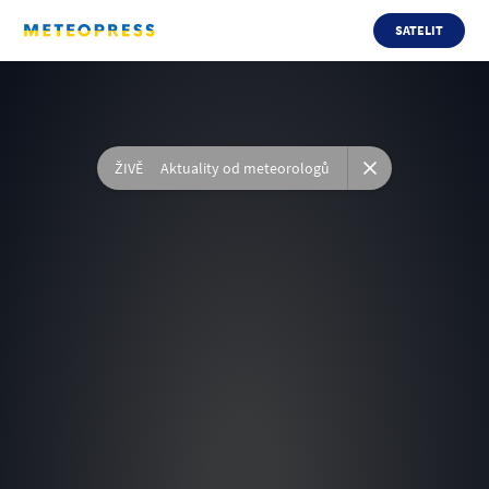
SATELIT
ŽIVĚ
Aktuality od meteorologů