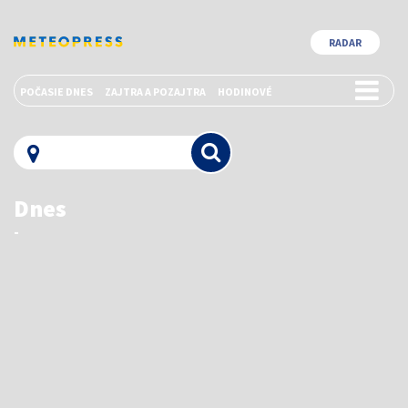
RADAR
POČASIE DNES
ZAJTRA A POZAJTRA
HODINOVÉ
Dnes
-