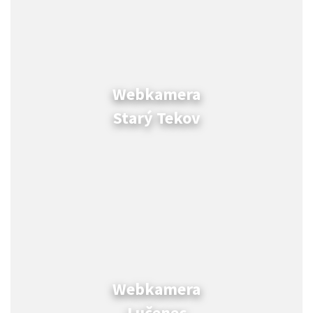
Webkamera
Starý Tekov
Webkamera
Lučenec