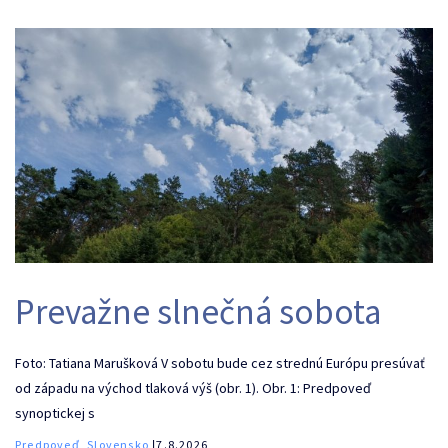
Prevažne slnečná sobota
Foto: Tatiana Marušková V sobotu bude cez strednú Európu presúvať
od západu na východ tlaková výš (obr. 1). Obr. 1: Predpoveď
synoptickej s
Predpoveď, Slovensko
ǀ7.8.2026