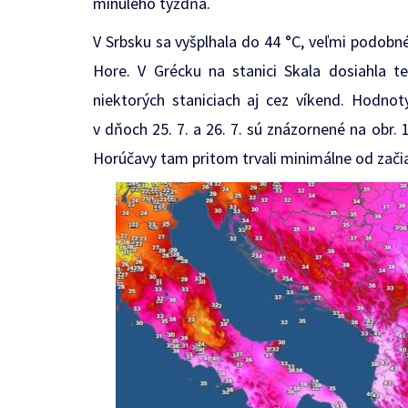
minulého týždňa.
V Srbsku sa vyšplhala do 44 °C, veľmi podobné
Hore. V Grécku na stanici Skala dosiahla te
niektorých staniciach aj cez víkend. Hodno
v dňoch 25. 7. a 26. 7. sú znázornené na obr.
Horúčavy tam pritom trvali minimálne od zači