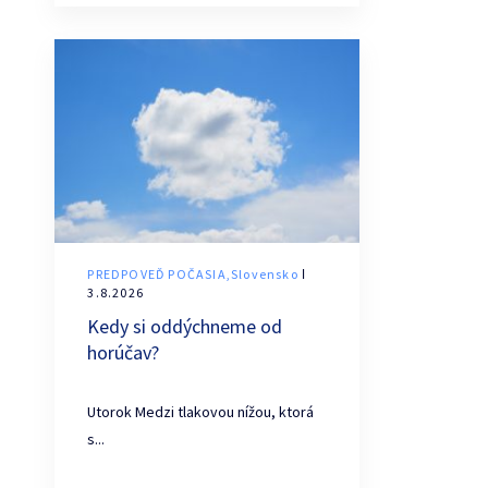
PREDPOVEĎ POČASIA,Slovensko
ǀ
3.8.2026
Kedy si oddýchneme od
horúčav?
Utorok Medzi tlakovou nížou, ktorá
s...