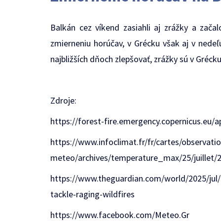
Balkán cez víkend zasiahli aj zrážky a zač
zmierneniu horúčav, v Grécku však aj v nedeľu
najbližších dňoch zlepšovať, zrážky sú v Gréck
Zdroje:
https://forest-fire.emergency.copernicus.eu/a
https://www.infoclimat.fr/fr/cartes/observati
meteo/archives/temperature_max/25/juillet/2
https://www.theguardian.com/world/2025/jul/2
tackle-raging-wildfires
https://www.facebook.com/Meteo.Gr