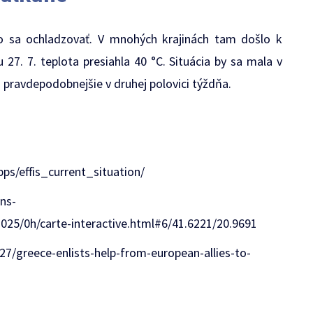
alo sa ochladzovať. V mnohých krajinách tam došlo k
 27. 7. teplota presiahla 40 °C. Situácia by sa mala v
u pravdepodobnejšie v druhej polovici týždňa.
pps/effis_current_situation/
ons-
025/0h/carte-interactive.html#6/41.6221/20.9691
7/greece-enlists-help-from-european-allies-to-