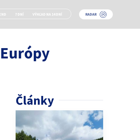
END
7 DNÍ
VÝHĽAD NA 14 DNÍ
RADAR
 Európy
Články