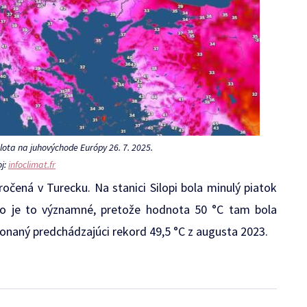
ota na juhovýchode Európy 26. 7. 2025.
oj:
infoclimat.fr
očená v Turecku. Na stanici Silopi bola minulý piatok
cko je to významné, pretože hodnota 50 °C tam bola
onaný predchádzajúci rekord 49,5 °C z augusta 2023.