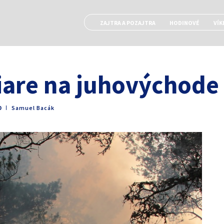
ZAJTRA A POZAJTRA
HODINOVÉ
VÍK
iare na juhovýchode
0
ǀ
Samuel Bacák