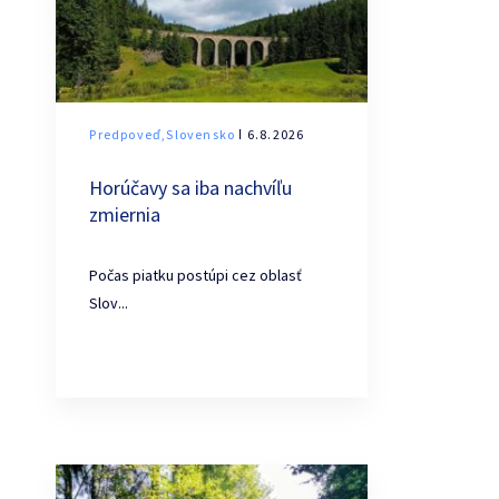
Predpoveď,Slovensko
ǀ 6.8.2026
Horúčavy sa iba nachvíľu
zmiernia
Počas piatku postúpi cez oblasť
Slov...