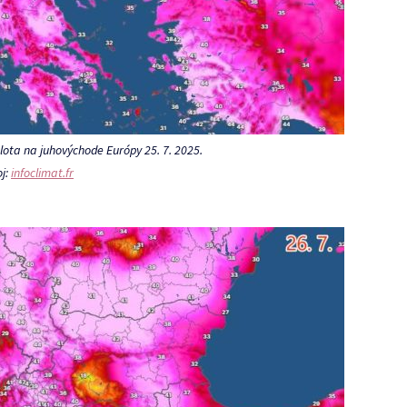
ota na juhovýchode Európy 25. 7. 2025.
oj:
infoclimat.fr