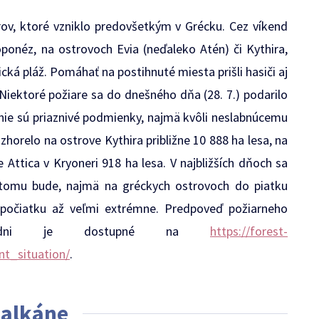
ov, ktoré vzniklo predovšetkým v Grécku. Cez víkend
ponéz, na ostrovoch Evia (neďaleko Atén) či Kythira,
ká pláž. Pomáhať na postihnuté miesta prišli hasiči aj
. Niektoré požiare sa do dnešného dňa (28. 7.) podarilo
 nie sú priaznivé podmienky, najmä kvôli neslabnúcemu
zhorelo na ostrove Kythira približne 10 888 ha lesa, na
 Attica v Kryoneri 918 ha lesa. V najbližších dňoch sa
k tomu bude, najmä na gréckych ostrovoch do piatku
 spočiatku až veľmi extrémne. Predpoveď požiarneho
e dni je dostupné na
https://forest-
nt_situation/
.
Balkáne