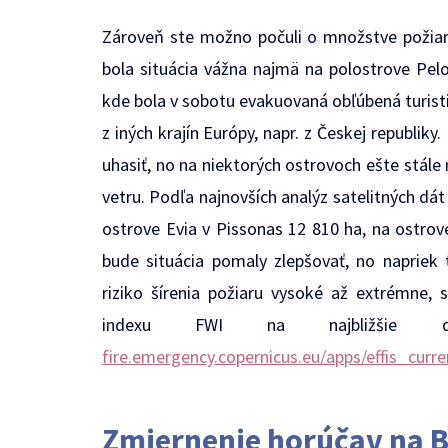
Zároveň ste možno počuli o množstve požiar
bola situácia vážna najmä na polostrove Pelo
kde bola v sobotu evakuovaná obľúbená turistic
z iných krajín Európy, napr. z Českej republiky
uhasiť, no na niektorých ostrovoch ešte stále
vetru. Podľa najnovších analýz satelitných dát 
ostrove Evia v Pissonas 12 810 ha, na ostrove
bude situácia pomaly zlepšovať, no naprie
riziko šírenia požiaru vysoké až extrémne,
indexu FWI na najbližši
fire.emergency.copernicus.eu/apps/effis_curre
Zmiernenie horúčav na 