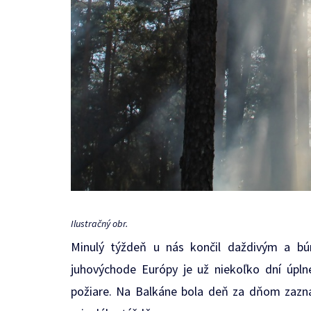
Ilustračný obr.
Minulý týždeň u nás končil daždivým a búr
juhovýchode Európy je už niekoľko dní úpl
požiare. Na Balkáne bola deň za dňom zaz