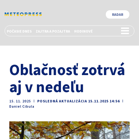
RADAR
POČASIE DNES
ZAJTRA A POZAJTRA
HODINOVÉ
Oblačnosť zotrvá
aj v nedeľu
15. 11. 2025
ǀ
POSLEDNÁ AKTUALIZÁCIA 15.11.2025 14:56
ǀ
Daniel Cibula