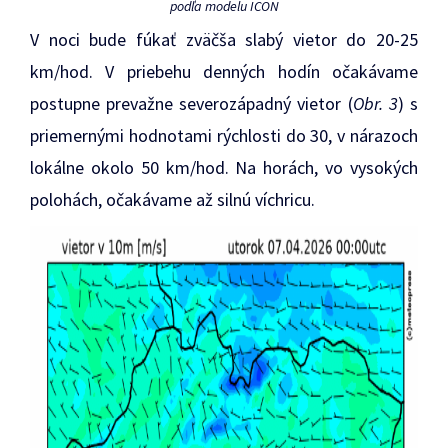
podľa modelu ICON
V noci bude fúkať zväčša slabý vietor do 20-25
km/hod. V priebehu denných hodín očakávame
postupne prevažne severozápadný vietor (
Obr. 3
) s
priemernými hodnotami rýchlosti do 30, v nárazoch
lokálne okolo 50 km/hod. Na horách, vo vysokých
polohách, očakávame až silnú víchricu.