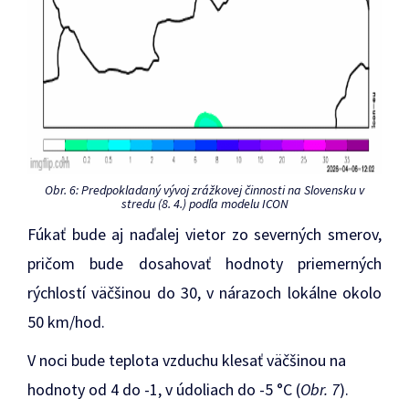
Obr. 6: Predpokladaný vývoj zrážkovej činnosti na Slovensku v
stredu (8. 4.) podľa modelu ICON
Fúkať bude aj naďalej vietor zo severných smerov,
pričom bude dosahovať hodnoty priemerných
rýchlostí väčšinou do 30, v nárazoch lokálne okolo
50 km/hod.
V noci bude teplota vzduchu klesať väčšinou na
hodnoty od 4 do -1, v údoliach do -5 °C (
Obr. 7
).