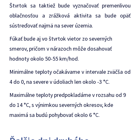
Štvrtok sa taktiež bude vyznačovať premenlivou
oblačnosťou a zrážková aktivita sa bude opäť
sústreďovať najmä na sever územia.
Fúkať bude aj vo štvrtok vietor zo severných
smerov, pričom v nárazoch môže dosahovať
hodnoty okolo 50-55 km/hod.
Minimálne teploty očakávame v intervale zväčša od
4 do 0, na severe v údoliach len okolo -3 °C.
Maximálne teploty predpokladáme v rozsahu od 9
do 14 °C, s výnimkou severných okresov, kde
maximá sa budú pohybovať okolo 6 °C.