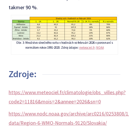
takmer 90 %.
Obr. 3: Množstvo slnečného svitu v hodinách vo februári 2026 v porovnaní s
normálom rokov 1991-2020. Zdroj údajov:
meteociel.fr
;
NOAA
Zdroje:
https://www.meteociel.fr/climatologie/obs_villes.php?
code2=11816&mois=2&annee=2026&sn=0
https://www.nodc.noaa.gov/archive/arc0216/0253808/1.
data/Region-6-WMO-Normals-9120/Slovakia/