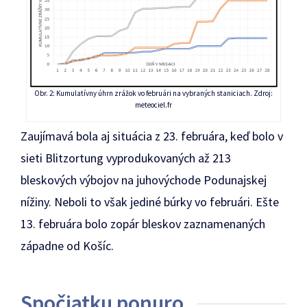
Obr. 2: Kumulatívny úhrn zrážok vo februári na vybraných staniciach. Zdroj:
meteociel.fr
Zaujímavá bola aj situácia z 23. februára, keď bolo v
sieti Blitzortung vyprodukovaných až 213
bleskových výbojov na juhovýchode Podunajskej
nížiny. Neboli to však jediné búrky vo februári. Ešte
13. februára bolo zopár bleskov zaznamenaných
západne od Košíc.
Spočiatku ponuro