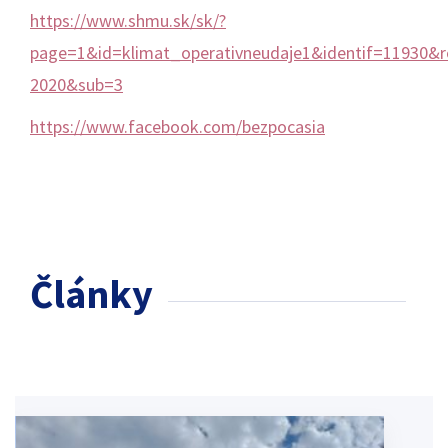
https://www.shmu.sk/sk/?
page=1&id=klimat_operativneudaje1&identif=11930&
2020&sub=3
https://www.facebook.com/bezpocasia
Články