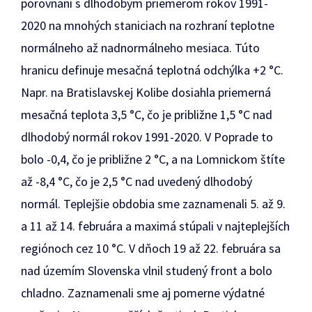
porovnaní s dlhodobým priemerom rokov 1991-
2020 na mnohých staniciach na rozhraní teplotne
normálneho až nadnormálneho mesiaca. Túto
hranicu definuje mesačná teplotná odchýlka +2 °C.
Napr. na Bratislavskej Kolibe dosiahla priemerná
mesačná teplota 3,5 °C, čo je približne 1,5 °C nad
dlhodobý normál rokov 1991-2020. V Poprade to
bolo -0,4, čo je približne 2 °C, a na Lomnickom štíte
až -8,4 °C, čo je 2,5 °C nad uvedený dlhodobý
normál. Teplejšie obdobia sme zaznamenali 5. až 9.
a 11 až 14. februára a maximá stúpali v najteplejších
regiónoch cez 10 °C. V dňoch 19 až 22. februára sa
nad územím Slovenska vlnil studený front a bolo
chladno. Zaznamenali sme aj pomerne výdatné