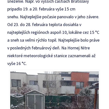
sneženie. Napr. vo vyšších častiach Bratislavy
pripadlo 19. a 20. februára vyše 15 cm
snehu. Najteplejšie počasie panovalo v jeho závere.
Od 23. do 28. februára teplota dosiahla v
najteplejších regiónoch aspoň 10, lokálne cez 15 °C
a sneh sa veľmi rýchlo topil. Najteplejšie bolo práve
v posledných februárový deň. Na Hornej Nitre
niektoré meteorologické stanice zaznamenali až
vyše 16 °C.