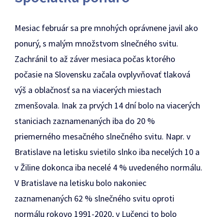
Mesiac február sa pre mnohých oprávnene javil ako
ponurý, s malým množstvom slnečného svitu.
Zachránil to až záver mesiaca počas ktorého
počasie na Slovensku začala ovplyvňovať tlaková
výš a oblačnosť sa na viacerých miestach
zmenšovala. Inak za prvých 14 dní bolo na viacerých
staniciach zaznamenaných iba do 20 %
priemerného mesačného slnečného svitu. Napr. v
Bratislave na letisku svietilo slnko iba necelých 10 a
v Žiline dokonca iba necelé 4 % uvedeného normálu.
V Bratislave na letisku bolo nakoniec
zaznamenaných 62 % slnečného svitu oproti
normálu rokovo 1991-2020, v Lučenci to bolo