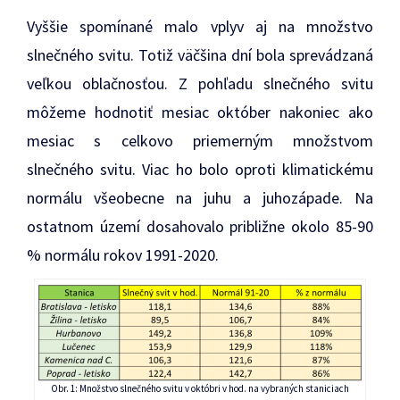
Vyššie spomínané malo vplyv aj na množstvo
slnečného svitu. Totiž väčšina dní bola sprevádzaná
veľkou oblačnosťou. Z pohľadu slnečného svitu
môžeme hodnotiť mesiac október nakoniec ako
mesiac s celkovo priemerným množstvom
slnečného svitu. Viac ho bolo oproti klimatickému
normálu všeobecne na juhu a juhozápade. Na
ostatnom území dosahovalo približne okolo 85-90
% normálu rokov 1991-2020.
Obr. 1: Množstvo slnečného svitu v októbri v hod. na vybraných staniciach