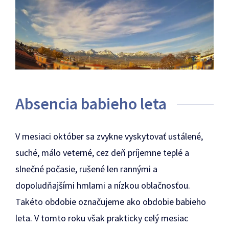
Absencia babieho leta
V mesiaci október sa zvykne vyskytovať ustálené,
suché, málo veterné, cez deň príjemne teplé a
slnečné počasie, rušené len rannými a
dopoludňajšími hmlami a nízkou oblačnosťou.
Takéto obdobie označujeme ako obdobie babieho
leta. V tomto roku však prakticky celý mesiac