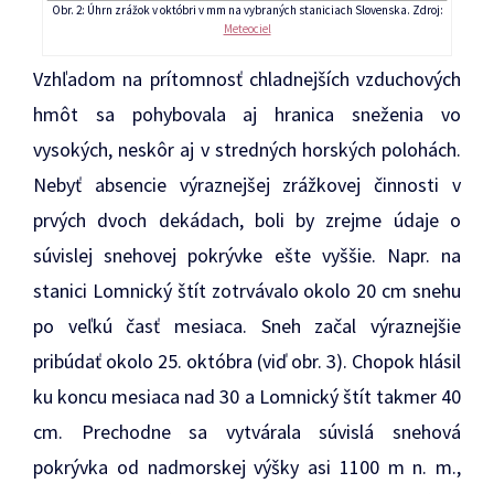
Obr. 2: Úhrn zrážok v októbri v mm na vybraných staniciach Slovenska. Zdroj:
Meteociel
Vzhľadom na prítomnosť chladnejších vzduchových
hmôt sa pohybovala aj hranica sneženia vo
vysokých, neskôr aj v stredných horských polohách.
Nebyť absencie výraznejšej zrážkovej činnosti v
prvých dvoch dekádach, boli by zrejme údaje o
súvislej snehovej pokrývke ešte vyššie. Napr. na
stanici Lomnický štít zotrvávalo okolo 20 cm snehu
po veľkú časť mesiaca. Sneh začal výraznejšie
pribúdať okolo 25. októbra (viď obr. 3). Chopok hlásil
ku koncu mesiaca nad 30 a Lomnický štít takmer 40
cm. Prechodne sa vytvárala súvislá snehová
pokrývka od nadmorskej výšky asi 1100 m n. m.,