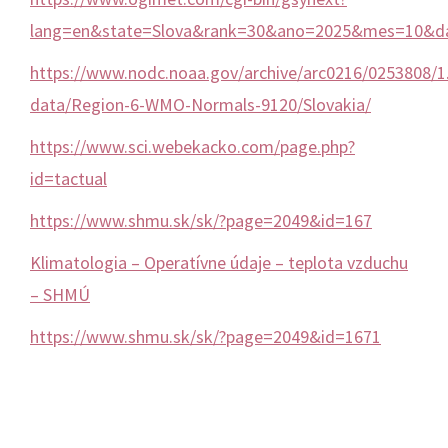
lang=en&state=Slova&rank=30&ano=2025&mes=10&d
https://www.nodc.noaa.gov/archive/arc0216/0253808/1.
data/Region-6-WMO-Normals-9120/Slovakia/
https://www.sci.webekacko.com/page.php?
id=tactual
https://www.shmu.sk/sk/?page=2049&id=167
Klimatologia – Operatívne údaje – teplota vzduchu
– SHMÚ
https://www.shmu.sk/sk/?page=2049&id=1671