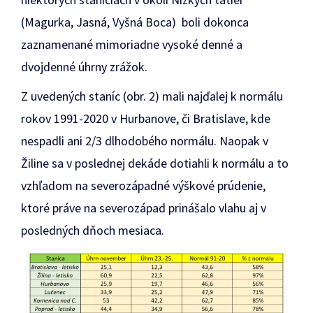
(Magurka, Jasná, Vyšná Boca) boli dokonca
zaznamenané mimoriadne vysoké denné a
dvojdenné úhrny zrážok.
Z uvedených staníc (obr. 2) mali najďalej k normálu
rokov 1991-2020 v Hurbanove, či Bratislave, kde
nespadli ani 2/3 dlhodobého normálu. Naopak v
Žiline sa v poslednej dekáde dotiahli k normálu a to
vzhľadom na severozápadné výškové prúdenie,
ktoré práve na severozápad prinášalo vlahu aj v
posledných dňoch mesiaca.