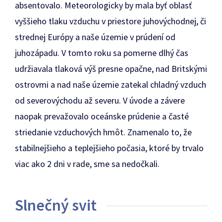
absentovalo. Meteorologicky by mala byť oblasť
vyššieho tlaku vzduchu v priestore juhovýchodnej, či
strednej Európy a naše územie v prúdení od
juhozápadu. V tomto roku sa pomerne dlhý čas
udržiavala tlaková výš presne opačne, nad Britskými
ostrovmi a nad naše územie zatekal chladný vzduch
od severovýchodu až severu. V úvode a závere
naopak prevažovalo oceánske prúdenie a časté
striedanie vzduchových hmôt. Znamenalo to, že
stabilnejšieho a teplejšieho počasia, ktoré by trvalo
viac ako 2 dni v rade, sme sa nedočkali.
Slnečný svit