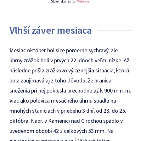
Slovenska. Zdroj:
Meteociel
Vlhší záver mesiaca
Mesiac október bol síce pomerne sychravý, ale
úhrny zrážok boli v prvých 22. dňoch veľmi nízke. Až
následne prišla zrážkovo výraznejšia situácia, ktorá
bola zaujímavá aj z toho dôvodu, že hranica
sneženia pri nej poklesla prechodne až k 900 m n. m.
Viac ako polovica mesačného úhrnu spadla na
mnohých staniciach v priebehu 3 dní, od 23. do 25.
októbra. Napr. v Kamenici nad Cirochou spadlo v
uvedenom období 42 z celkových 53 mm. Na
niektorých staniciach v okolí Nízkych tatier