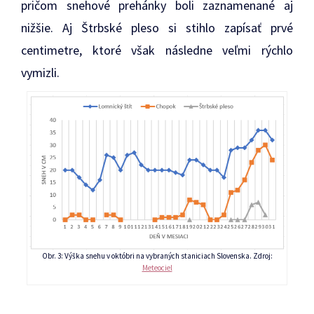
pričom snehové prehánky boli zaznamenané aj
nižšie. Aj Štrbské pleso si stihlo zapísať prvé
centimetre, ktoré však následne veľmi rýchlo
vymizli.
Obr. 3: Výška snehu v októbri na vybraných staniciach Slovenska. Zdroj:
Meteociel