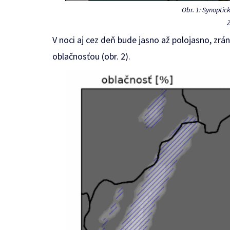
Obr. 1: Synoptick
Z
V noci aj cez deň bude jasno až polojasno, zr
oblačnosťou (obr. 2).