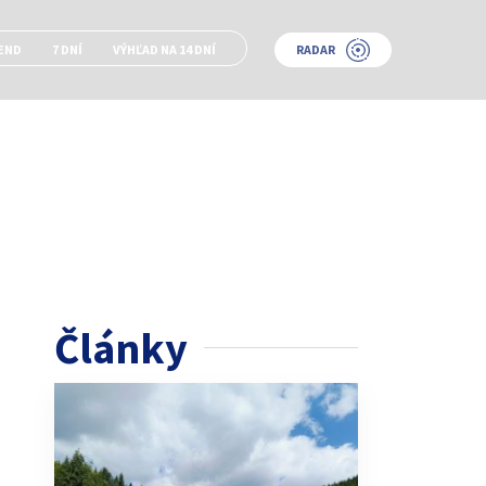
END
7 DNÍ
VÝHĽAD NA 14 DNÍ
RADAR
Články