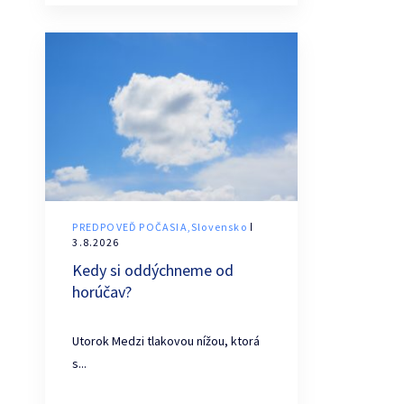
PREDPOVEĎ POČASIA,Slovensko
ǀ
3.8.2026
Kedy si oddýchneme od
horúčav?
Utorok Medzi tlakovou nížou, ktorá
s...