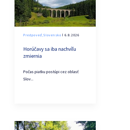
Predpoveď,Slovensko
ǀ 6.8.2026
Horúčavy sa iba nachvíľu
zmiernia
Počas piatku postúpi cez oblasť
Slov...