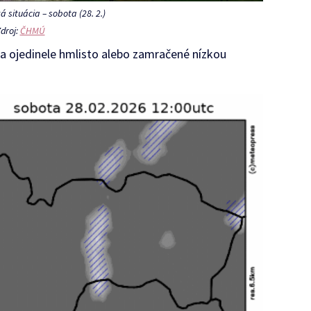
á situácia – sobota (28. 2.)
droj:
ČHMÚ
ána ojedinele hmlisto alebo zamračené nízkou