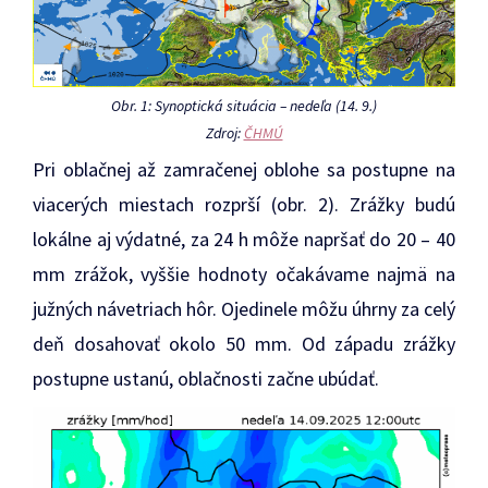
Obr. 1: Synoptická situácia – nedeľa (14. 9.)
Zdroj:
ČHMÚ
Pri oblačnej až zamračenej oblohe sa postupne na
viacerých miestach rozprší (obr. 2). Zrážky budú
lokálne aj výdatné, za 24 h môže napršať do 20 – 40
mm zrážok, vyššie hodnoty očakávame najmä na
južných návetriach hôr. Ojedinele môžu úhrny za celý
deň dosahovať okolo 50 mm. Od západu zrážky
postupne ustanú, oblačnosti začne ubúdať.