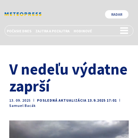
RADAR
POČASIE DNES
ZAJTRA A POZAJTRA
HODINOVÉ
V nedeľu výdatne
zaprší
13. 09. 2025
ǀ
POSLEDNÁ AKTUALIZÁCIA 13.9.2025 17:01
ǀ
Samuel Bacák