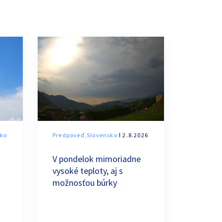
sko
Predpoveď,Slovensko
ǀ 2.8.2026
V pondelok mimoriadne
vysoké teploty, aj s
možnosťou búrky