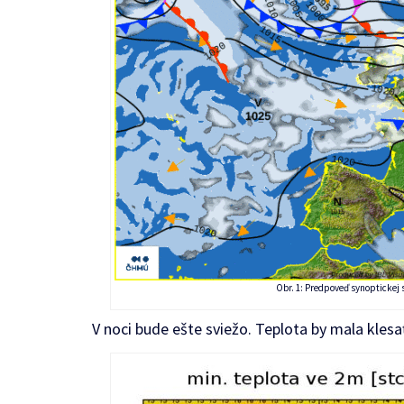
Obr. 1: Predpoveď synoptickej 
V noci bude ešte sviežo. Teplota by mala klesať