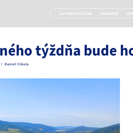
ZAJTRA A POZAJTRA
HODINOVÉ
VÍK
vného týždňa bude h
ǀ
Daniel Cibula