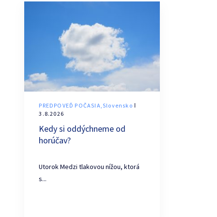
PREDPOVEĎ POČASIA,Slovensko
ǀ
3.8.2026
Kedy si oddýchneme od
horúčav?
Utorok Medzi tlakovou nížou, ktorá
s...