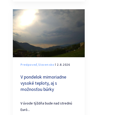
Predpoveď,Slovensko
ǀ 2.8.2026
V pondelok mimoriadne
vysoké teploty, aj s
možnosťou búrky
V úvode týždňa bude nad strednú
Euró...