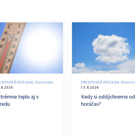
EDPOVEĎ POČASIA,Slovensko
PREDPOVEĎ POČASIA,Sloven
4.8.2026
ǀ 3.8.2026
trémne teplo aj v
Kedy si oddýchneme od
tredu
horúčav?