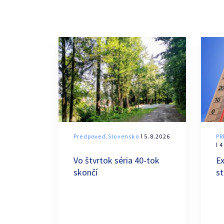
Predpoveď,Slovensko
ǀ 5.8.2026
PR
ǀ 
Vo štvrtok séria 40-tok
Ex
skončí
s