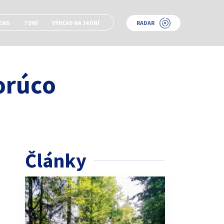
END
7 DNÍ
VÝHĽAD NA 14 DNÍ
RADAR
orúco
Články