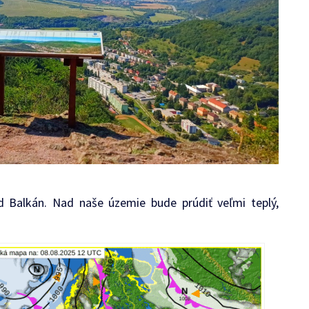
ad Balkán. Nad naše územie bude prúdiť veľmi teplý,