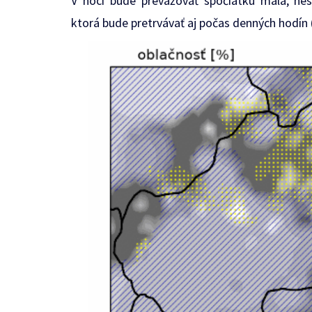
V noci bude prevažovať spočiatku malá, ne
ktorá bude pretrvávať aj počas denných hodín 