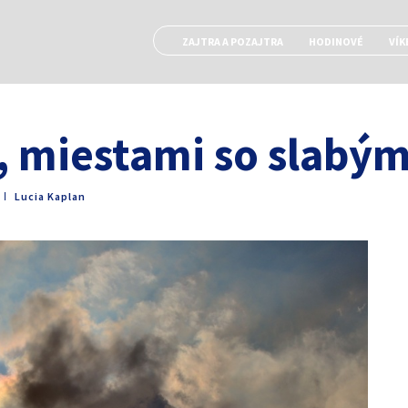
ZAJTRA A POZAJTRA
HODINOVÉ
VÍK
, miestami so slabým
ǀ
Lucia Kaplan