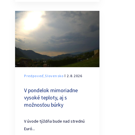
Predpoveď,Slovensko
ǀ 2.8.2026
V pondelok mimoriadne
vysoké teploty, aj s
možnosťou búrky
V úvode týždňa bude nad strednú
Euró...