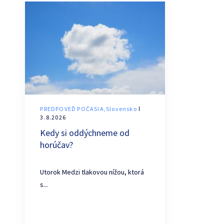
PREDPOVEĎ POČASIA,Slovensko
ǀ
3.8.2026
Kedy si oddýchneme od
horúčav?
Utorok Medzi tlakovou nížou, ktorá
s...