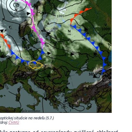
ptickej situácie na nedeľu (5.7.)
droj:
ČHMÚ