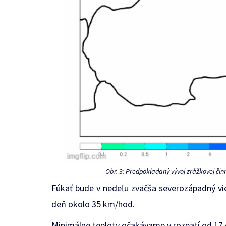
Obr. 3: Predpokladaný vývoj zrážkovej čin
Fúkať bude v nedeľu zväčša severozápadný vi
deň okolo 35 km/hod.
Minimálne teploty očakávame v rozpätí od 17 d