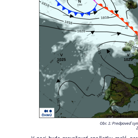
Obr. 1: Predpoveď syno
Z