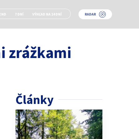
END
7 DNÍ
VÝHĽAD NA 14 DNÍ
RADAR
i zrážkami
Články