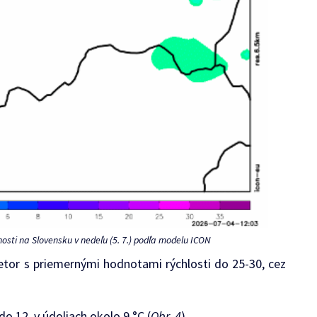
nosti na Slovensku v nedeľu (5. 7.) podľa modelu ICON
etor s priemernými hodnotami rýchlosti do 25-30, cez
o 12, v údoliach okolo 9 °C (
Obr. 4
).