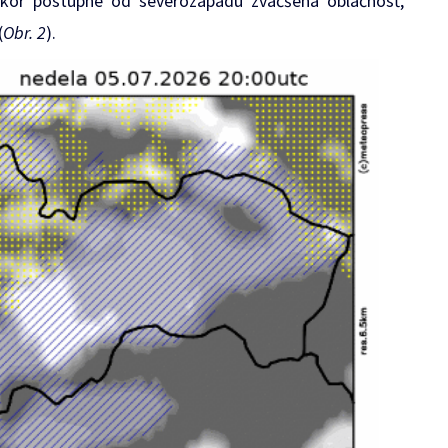
skôr postupne od severozápadu zväčšená oblačnosť,
(
Obr. 2
).