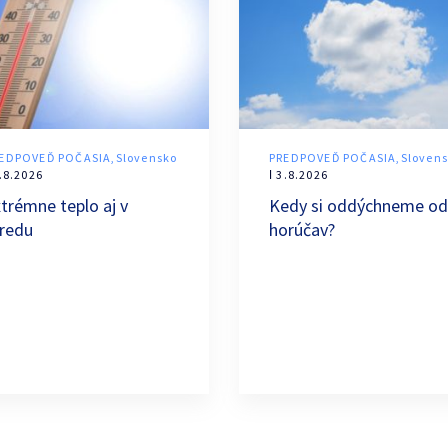
EDPOVEĎ POČASIA,Slovensko
PREDPOVEĎ POČASIA,Sloven
4.8.2026
ǀ 3.8.2026
trémne teplo aj v
Kedy si oddýchneme od
tredu
horúčav?