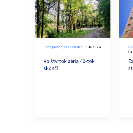
Predpoveď,Slovensko
ǀ 5.8.2026
PR
ǀ 
Vo štvrtok séria 40-tok
Ex
skončí
s