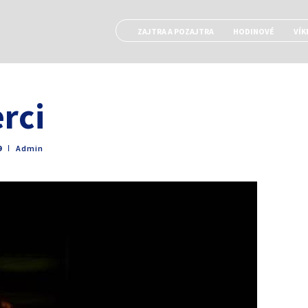
ZAJTRA A POZAJTRA
HODINOVÉ
VÍK
rci
9
ǀ
Admin