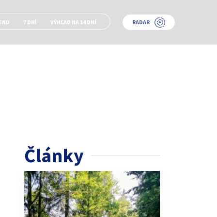
END
7 DNÍ
VÝHĽAD NA 14 DNÍ
RADAR
Články