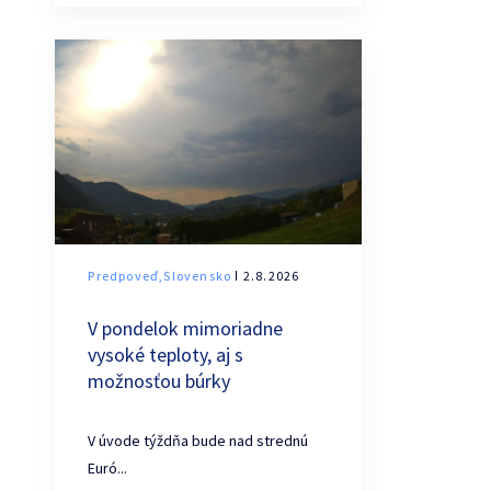
Predpoveď,Slovensko
ǀ 2.8.2026
V pondelok mimoriadne
vysoké teploty, aj s
možnosťou búrky
V úvode týždňa bude nad strednú
Euró...