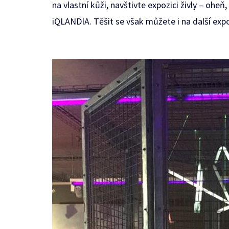
na vlastní kůži, navštivte expozici živly – ohe
iQLANDIA. Těšit se však můžete i na další expoz