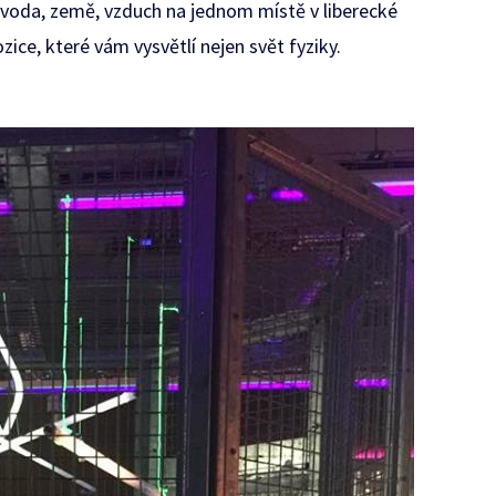
ň, voda, země, vzduch na jednom místě v liberecké
ice, které vám vysvětlí nejen svět fyziky.