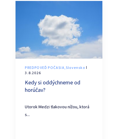
PREDPOVEĎ POČASIA,Slovensko
ǀ
3.8.2026
Kedy si oddýchneme od
horúčav?
Utorok Medzi tlakovou nížou, ktorá
s...