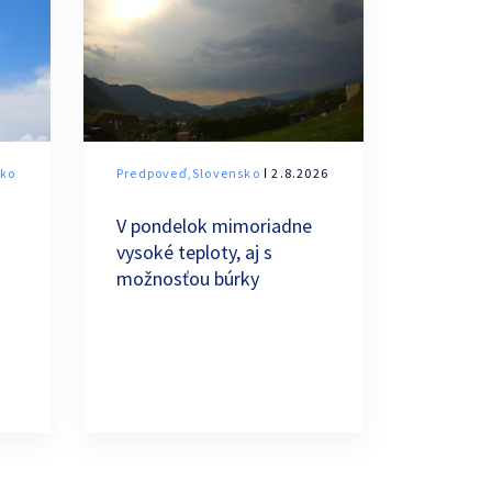
sko
Predpoveď,Slovensko
ǀ 2.8.2026
V pondelok mimoriadne
vysoké teploty, aj s
možnosťou búrky