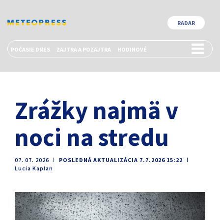
RADAR
POČASIE DNES
ZAJTRA A POZAJTRA
HODINOVÉ
Zrážky najmä v
noci na stredu
07. 07. 2026
ǀ
POSLEDNÁ AKTUALIZÁCIA 7.7.2026 15:22
ǀ
Lucia Kaplan