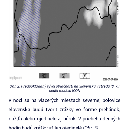
Obr. 2: Predpokladaný vývoj oblačnosti na Slovensku v stredu (8
. 7.)
podľa modelu ICON
V noci sa na viacerých miestach severnej polovice
Slovenska budú tvoriť zrážky vo forme prehánok,
dažďa alebo ojedinele aj búrok. V priebehu denných
hodín budú zrážky už len ojedinelé
(Obr. 3).